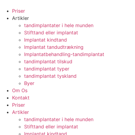
Videre
til
Priser
indhold
Artikler
tandimplantater i hele munden
Stifttand eller implantat
Implantat kindtand
Implantat tandudtrækning
Implantatbehandling-tandimplantat
tandimplantat tilskud
tandimplantat typer
tandimplantat tyskland
Byer
Om Os
Kontakt
Priser
Artikler
tandimplantater i hele munden
Stifttand eller implantat
Implantat kindtand