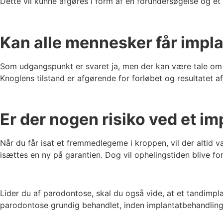
Dette vil kunne afgøres i form af en forundersøgelse og et 
Kan alle mennesker får impl
Som udgangspunkt er svaret ja, men der kan være tale om me
Knoglens tilstand er afgørende for forløbet og resultatet af
Er der nogen risiko ved et im
Når du får isat et fremmedlegeme i kroppen, vil der altid vær
isættes en ny på garantien. Dog vil ophelingstiden blive for
Lider du af parodontose, skal du også vide, at et tandimplan
parodontose grundig behandlet, inden implantatbehandlin