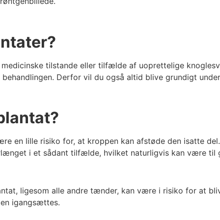
røntgenbillede.
antater?
dicinske tilstande eller tilfælde af uoprettelige knoglesvi
 behandlingen. Derfor vil du også altid blive grundigt under
plantat?
e en lille risiko for, at kroppen kan afstøde den isatte del. 
længet i et sådant tilfælde, hvilket naturligvis kan være til
tat, ligesom alle andre tænder, kan være i risiko for at bli
gen igangsættes.