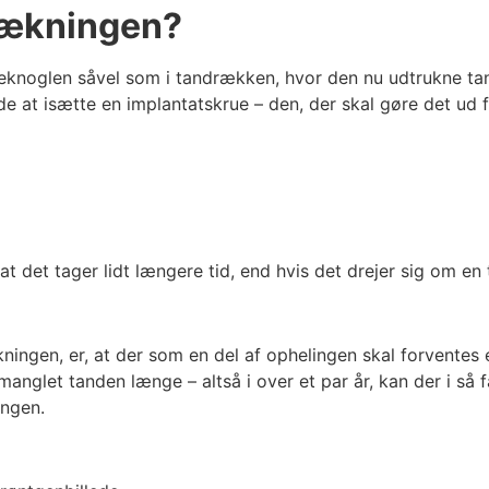
trækningen?
beknoglen såvel som i tandrækken, hvor den nu udtrukne tand
ende at isætte en implantatskrue – den, der skal gøre det ud
t det tager lidt længere tid, end hvis det drejer sig om en
en, er, at der som en del af ophelingen skal forventes et 
anglet tanden længe – altså i over et par år, kan der i så f
ingen.