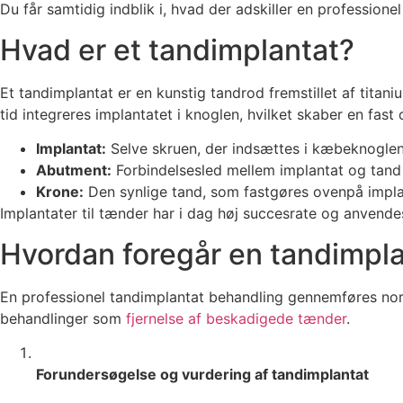
Du får samtidig indblik i, hvad der adskiller en profession
Hvad er et tandimplantat?
Et tandimplantat er en kunstig tandrod fremstillet af tita
tid integreres implantatet i knoglen, hvilket skaber en fast 
Implantat:
Selve skruen, der indsættes i kæbeknogle
Abutment:
Forbindelsesled mellem implantat og tand
Krone:
Den synlige tand, som fastgøres ovenpå impla
Implantater til tænder har i dag høj succesrate og anvendes 
Hvordan foregår en tandimpl
En professionel tandimplantat behandling gennemføres norm
behandlinger som
fjernelse af beskadigede tænder
.
Forundersøgelse og vurdering af tandimplantat