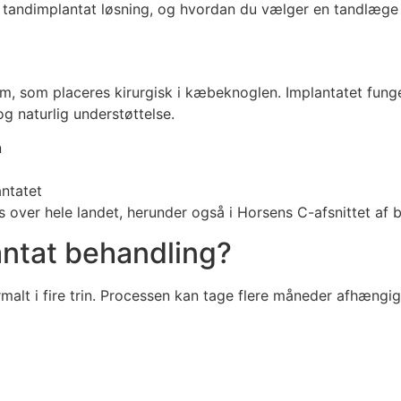
el tandimplantat løsning, og hvordan du vælger en tandlæge 
nium, som placeres kirurgisk i kæbeknoglen. Implantatet fun
og naturlig understøttelse.
n
ntatet
over hele landet, herunder også i Horsens C-afsnittet af bye
antat behandling?
alt i fire trin. Processen kan tage flere måneder afhængi