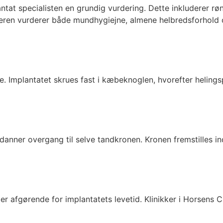
tat specialisten en grundig vurdering. Dette inkluderer rø
eren vurderer både mundhygiejne, almene helbredsforhold og
. Implantatet skrues fast i kæbeknoglen, hvorefter helings
danner overgang til selve tandkronen. Kronen fremstilles in
fgørende for implantatets levetid. Klinikker i Horsens C 