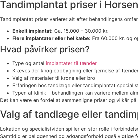
Tandimplantat priser i Horse
Tandimplantat priser varierer alt efter behandlingens omf
Enkelt implantat:
Ca. 15.000 – 30.000 kr.
Flere implantater eller hel kæbe:
Fra 60.000 kr. og o
Hvad påvirker prisen?
Type og antal
implantater til tænder
Kræves der knogleopbygning eller fjernelse af tænde
Valg af materialer til krone eller bro
Erfaringen hos tandlæge eller tandimplantat specialis
Typen af klinik – behandlingen kan variere mellem al
Det kan være en fordel at sammenligne priser og vilkår på f
Valg af tandlæge eller tandimp
Lokation og specialistviden spiller en stor rolle i forbinde
Samtidig er beliggenhed og adgangsforhold også vigtige for