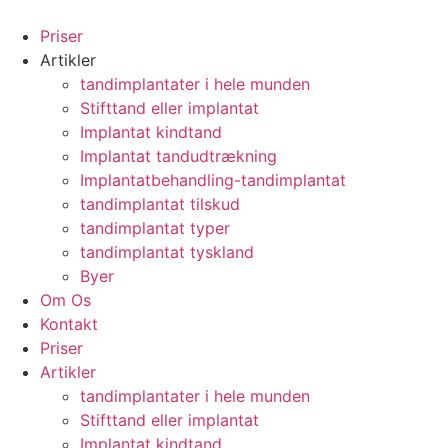
Videre
til
Priser
indhold
Artikler
tandimplantater i hele munden
Stifttand eller implantat
Implantat kindtand
Implantat tandudtrækning
Implantatbehandling-tandimplantat
tandimplantat tilskud
tandimplantat typer
tandimplantat tyskland
Byer
Om Os
Kontakt
Priser
Artikler
tandimplantater i hele munden
Stifttand eller implantat
Implantat kindtand