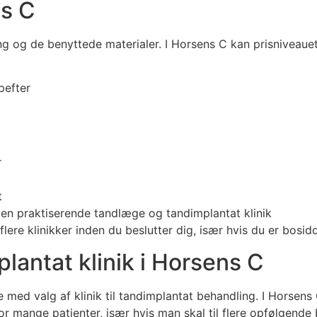
ns C
ang og de benyttede materialer. I Horsens C kan prisnivea
pefter
r
t
men praktiserende tandlæge og tandimplantat klinik
lere klinikker inden du beslutter dig, især hvis du er bosi
lantat klinik i Horsens C
lse med valg af klinik til tandimplantat behandling. I Horse
 mange patienter, især hvis man skal til flere opfølgende 