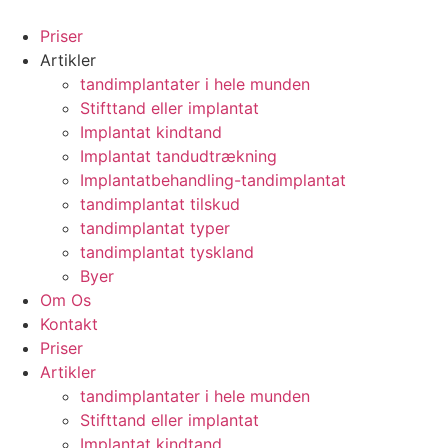
Videre
til
Priser
indhold
Artikler
tandimplantater i hele munden
Stifttand eller implantat
Implantat kindtand
Implantat tandudtrækning
Implantatbehandling-tandimplantat
tandimplantat tilskud
tandimplantat typer
tandimplantat tyskland
Byer
Om Os
Kontakt
Priser
Artikler
tandimplantater i hele munden
Stifttand eller implantat
Implantat kindtand