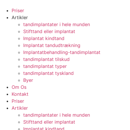
Videre
til
Priser
indhold
Artikler
tandimplantater i hele munden
Stifttand eller implantat
Implantat kindtand
Implantat tandudtrækning
Implantatbehandling-tandimplantat
tandimplantat tilskud
tandimplantat typer
tandimplantat tyskland
Byer
Om Os
Kontakt
Priser
Artikler
tandimplantater i hele munden
Stifttand eller implantat
Implantat kindtand